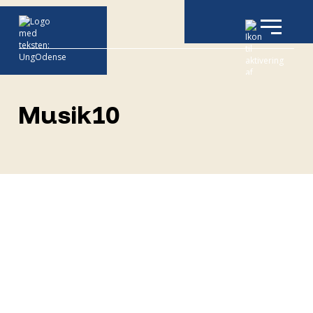
Musik10
Musik10 henvender
sig til dig, der er
særligt interesseret i
musik. Det er en
fordel, hvis du spiller
et rytmisk eller
klassisk instrument,
synger, skaber eller komponerer musik. Du