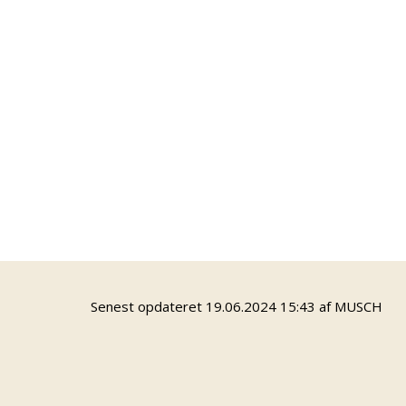
Skate 'N' Paint 2027
Skriveværkstedet Lille Værk
Skate Denmark - Ture 26/27
Streetkultur - Skatetur d.3/10
Tour de Fyn
Senest opdateret 19.06.2024 15:43 af MUSCH