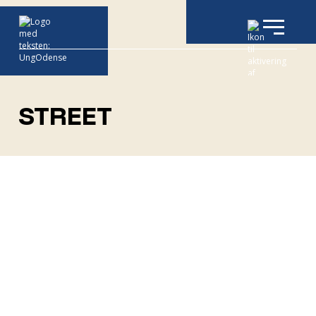
STREET
Graffiti i UC Skibhus
Odense Gathering Jam Vol.15 - April 2027
Odense Street House - Årskort
Odense Street House - Halvårskort