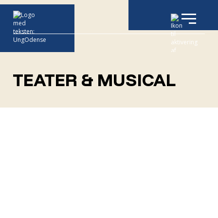
TEATER & MUSICAL
Dance & Drama
Audition i performance Arts
Ungodense musical - Orkester
Odense Teater 26/27 - med til forestilling!