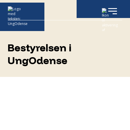
Bestyrelsen i
UngOdense
UngOdense har i foråret 2018 fået udpeget
sin første bestyrelse. Bestyrelsen består af
repræsentanter fra Byrådet,
arbejdsmarkedets parter,
ungdomsuddannelser, foreningslivet,
medarbejdere, elevrepræsentanter mm.
Bestyrelsen 2026-2029 består af: