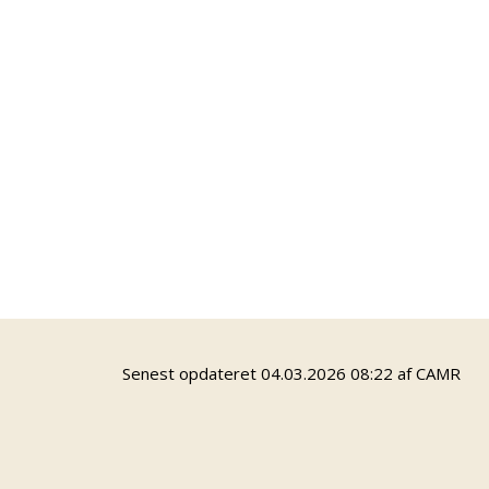
på byplan
understøtte et tydeligt ungefokus
være sparringspartner for ledelsen i
ungdomsskolen
godkende ungdomsskolens overordnede
budget
udarbejde relevante høringssvar
Bestyrelsen kan kontaktes via
ungdomsskoleleder Carsten Djursaa,
cdj@odense.dk
eller 24 25 64 30
Senest opdateret 04.03.2026 08:22 af CAMR