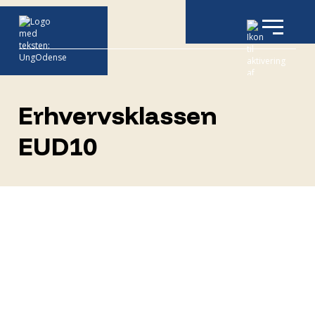
Erhvervsklassen
EUD10
Erhvervsklassen
EUD10 er for dig, der
tænker på at gå i
gang med en
erhvervsuddannelse
efter 10. klasse.
Hos os får du et skoleår, hvor du bliver