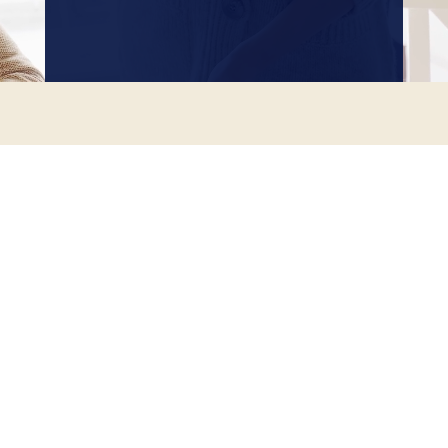
Den Store Bagelyst
Gelato - Italiensk is