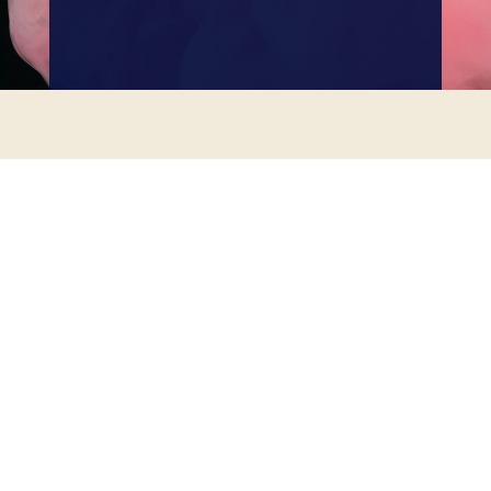
Audition i performance Arts
Bellinge 24/7 ungeiværksætterhuset