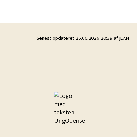
med denne hjemmeside, og opslag i
ungdomscentret. Følg også gerne med på
vores Facebookside og Instagram.
Senest opdateret 25.06.2026 20:39 af JEAN