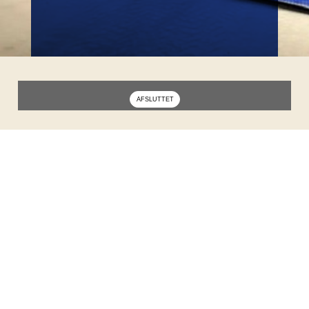
Fredag d. 18. oktober kl. 12-14 har vi igen et
par timer med mulighed for fælles padel ved
Odense MatchPadel med Anders Due Larsen -
målrettet nybegyndere/let øvedede.
Kom frisk - tilmelding nødvendig senest
tirsdag d. 15. oktober.
Odense MatchPadel
Petersmindevej 1e, 5000 Odense
Anders Due Larsen