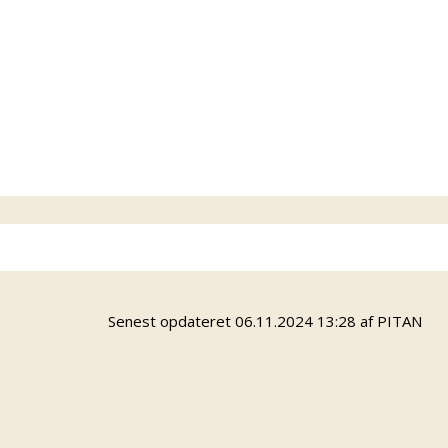
adla@odense.dk
Tovholder UngOdense: Jan Mikael
jamh@odense.dk
Info
Senest opdateret 06.11.2024 13:28 af PITAN