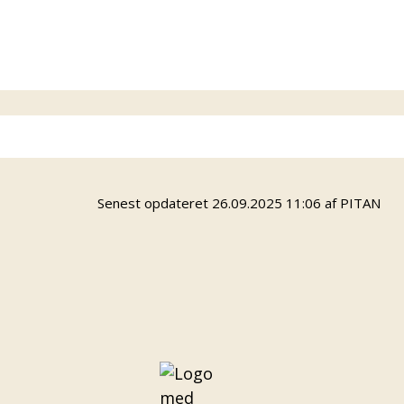
så kontakt Kasper Lauersen på mail
klc@odense.dk
eller på tlf. 4021896 - og
ellers skal du endelig tilmelde dig, så
kontakter vi dig!
Info
Senest opdateret 26.09.2025 11:06 af PITAN