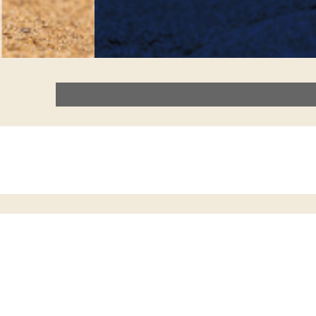
Vi holder åbent i Ungdomscenter Rosengård 
( dvs. 30. juni - 9. juli samt 28. juli - 6. augus
Alle er velkomne til at deltage i forskellige