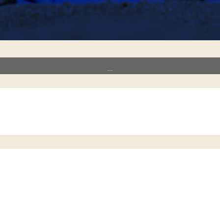
…
tirsdag - onsdag - torsdag kl. 14 - 20 i ugerne 27-
t).
 ferieaktiviteter 😎🌞💦