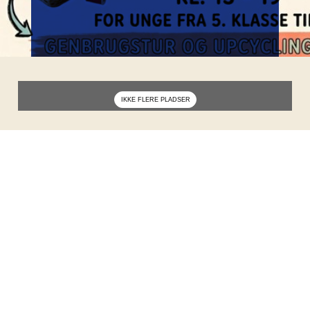
Er du klar til at give genbrugsguld nyt liv og
skabe din helt egen unikke stil?
Vi starter med at tage på en hyggelig
genbrugstur sammen, hvor vi går på jagt
efter nice tøj, sjove mønstre eller gemte
skatte i de lokale genbrugsbutikker. Derefter
tager vi hjem på værkstedet, hvor du kan gå
amok med symaskinen, saksen, patches,
perler, glimmer og pynt.