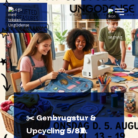
✂️ Genbrugstur &
Upcycling 5/8🧵