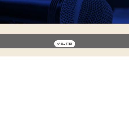
re og øvede ved Nikolaj Spaanheden, tirsdag eller o
vi på f.eks noder, akkorder (becifringer), improvis
ormation og evt. ønsker til tidspunkter så kontakt 