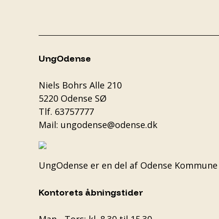
UngOdense
Niels Bohrs Alle 210
5220 Odense SØ
Tlf.
63757777
Mail:
ungodense@odense.dk
UngOdense er en del af
Odense Kommune
Kontorets åbningstider
Man - Tors: kl. 8.30 til 15.30