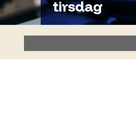
tirsdag
P.T VENTELISTE! 22.1.25
Klaver- og keyboardundervisnig for begynde
med 2 elever) på MusikLaboratoriet.
Med udgangspunkt i dine musikvalg, kigger 
rytmik og teknik.
Har du spørgsmål, brug for yderligere inf
nikolaj.koma@gmail.com