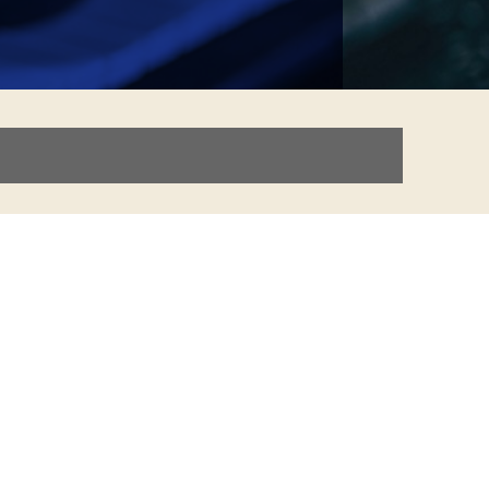
nsdag 15.00-21.00 (i lektioner af 45 min
ation, hørelære, komposition, skalaer,
Nikolaj Spaanheden på mail