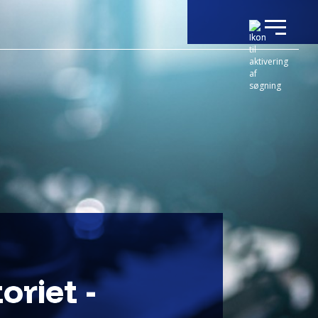
riet -