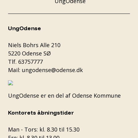
UngOdense
Niels Bohrs Alle 210
5220 Odense SØ
Tlf.
63757777
Mail:
ungodense@odense.dk
UngOdense er en del af
Odense Kommune
Kontorets åbningstider
Man - Tors: kl. 8.30 til 15.30
Fre: kl. 8.30 til 13.00