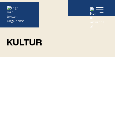
KULTUR
Bellinge 24/7 ungeiværksætterhuset
Audition i performance Arts
Demokrati Fitness
Demokrati & Overlevelsesspillet