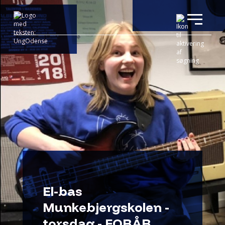
El-bas
Munkebjergskolen -
torsdag - FORÅR