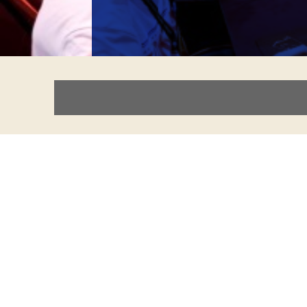
⚠️AFLYST
på grund af for få tilmeldinger!
______________________________________________
Medbring din egen computer. Der er et begr
12 timers respawn kl. 10.00-22.00, UC Tor
