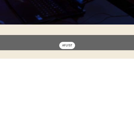
 ⚠️
AFLYST
på grund af for få tilmeldinger!
________________________________________________________
🖥️🎧🕹️
ænset antal til udlån, efter aftale.
nbjerg, Niels Bohrs Alle 210, 5220 Odense SØ.
