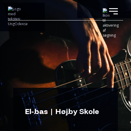
El-bas | Højby Skole