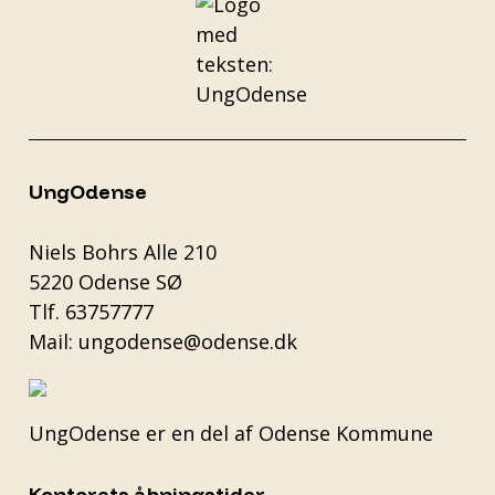
UngOdense
Niels Bohrs Alle 210
5220 Odense SØ
Tlf.
63757777
Mail:
ungodense@odense.dk
UngOdense er en del af
Odense Kommune
Kontorets åbningstider