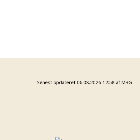
med mange forskellige aktivteter som fx. Dirt
bike bane og krativt værksted.
Læs om de forskellige tilbud og priser i vores
folder.
Kontakt daglig leder Anne Liff Rasmussen
på
anlr@odense.dk
Bylejr er støttet af Friluftsrådet.
Senest opdateret 06.08.2026 12:58 af MBG