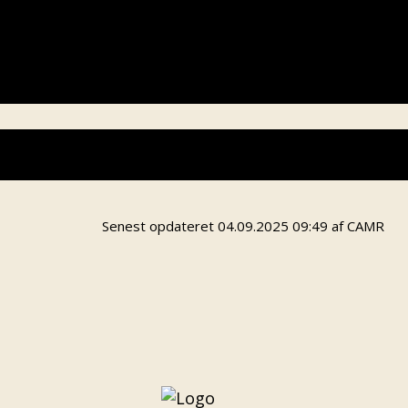
Daglig leder:
Lars Sommer Christensen
Mail:
larsc@odense.dk
Mobil: 40 11 94 68
Senest opdateret 04.09.2025 09:49 af CAMR