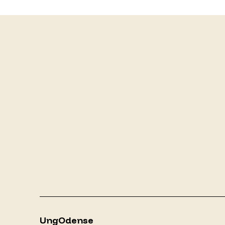
Skakklubben Frem
UngOdense