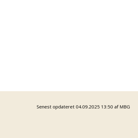
Klistermærke Klubben
Kunst & kreativitet
Linoleumstryk
Robotbyggerne
Værksted for håndværk
Senest opdateret 04.09.2025 13:50 af MBG