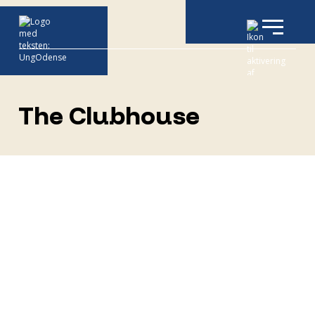
The Clubhouse
Du finder en bred vifte af
undervisningstilbud i The Clubhouse, der
dækker over både fritidsundervisning,
skoletjeneste, kompetenceudvikling,
temaworkshops og foredrag. Har du en idé til
et forløb vi ikke udbyder endnu, så kontakt
os, vi kan sikkert finde ud af noget sammen.
The Clubhouse ligger i