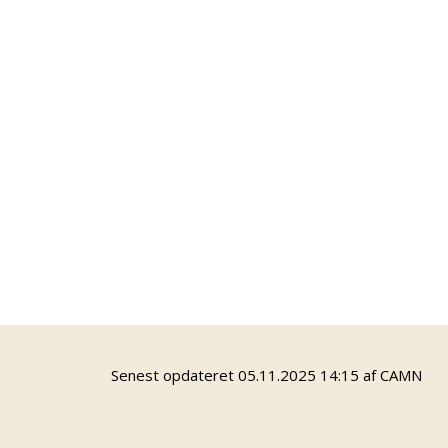
Dokumentation og udtalelse for dit
praktikforløb.
Vejledning om fremtidige
uddannelsesmuligheder (i samarbejde
med UUO)
Hvornår starter det?
Vi starter nye forløb i:
August
November
Februar
Bemærk: Der kan forekomme justeringer.
Senest opdateret 05.11.2025 14:15 af CAMN