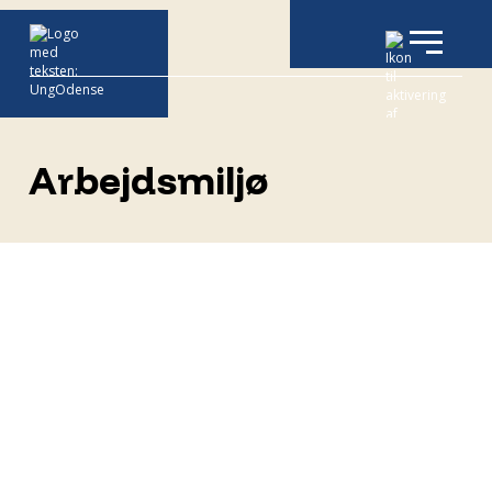
Arbejdsmiljø
Formålet for arbejdsmiljøgruppen i
UngOdense er at:
Medvirke til forebyggelse af
arbejdsulykker
Medvirke til at skabe en god trivsel for
medarbejderne i UngOdense
Medvirke til at vi overholder alle
forpligtelser og retningslinjer på
arbejdsmiljøområdet