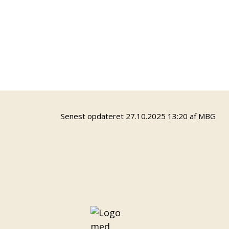
ADRESSE
Kold College
Landbrugsvej 55
5260 Odense S
Find vej
Senest opdateret 27.10.2025 13:20 af MBG