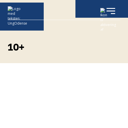
10+
10+ er et
undervisningstilbud
til unge mellem 14 og
20 år med anden
etniske baggrund
end dansk.
Målgruppen er unge
med et særligt behov
for dansk- og