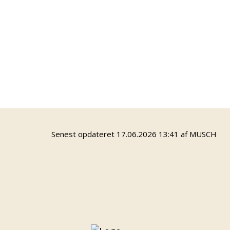
5220 Odense SØ
Find vej
VEJLEDNING
UUO vejleder
Niels-Christian Bredahl
Mobil: 21 49 39 16
Mail:
nbj@odense.dk
Senest opdateret 17.06.2026 13:41 af MUSCH