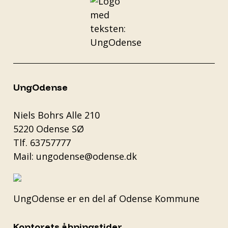
UngOdense
Niels Bohrs Alle 210
5220 Odense SØ
Tlf.
63757777
Mail:
ungodense@odense.dk
UngOdense er en del af
Odense Kommune
Kontorets åbningstider