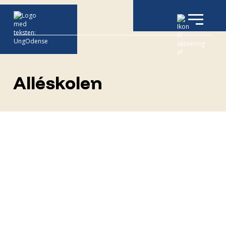
Alléskolen
I UngOdense er vores Ungesyn: ”Vi bestræber
os på, at alle unge skal opleve sig set, hørt,